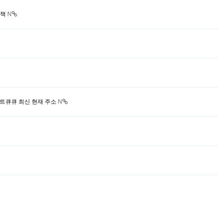
결책
N
렌트큐큐 최신 현재 주소
N