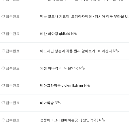
접수완료
먹는 코로나 치료제, 트리아자비린 - 러시아 직구 우라몰 Ulag
접수완료
예산 비아킹 qldkzld
N
접수완료
아드레닌 성분과 작용 원리 알아보기 - 비아센터
N
접수완료
의성 하나약국 | 낙원약국
N
접수완료
비아그라약국 qldkrmfkdirrnr
N
접수완료
비아약방
N
접수완료
정품비아그라판매하는곳 - [ 성인약국 ]
N