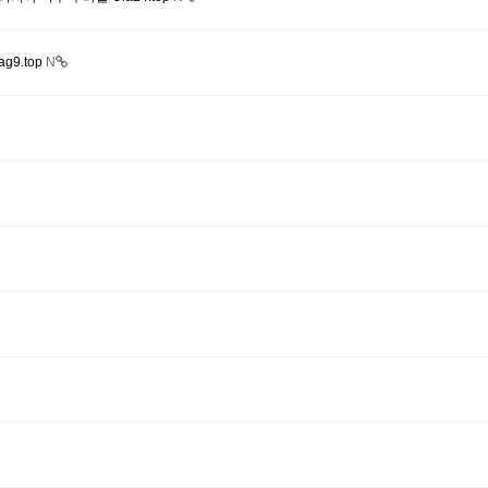
9.top
N