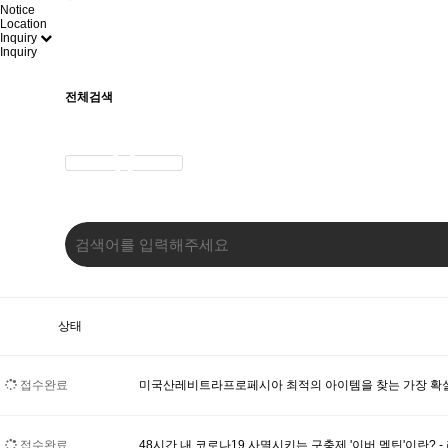
Notice
Location
Inquiry
Inquiry
전체검색
상태
접수완료
미국산레비트라프로페시아 최적의 아이템을 찾는 가장 확
접수완료
48시간 내 코로나19 사멸시키는 구충제 '이버 멕틴'이란? - 