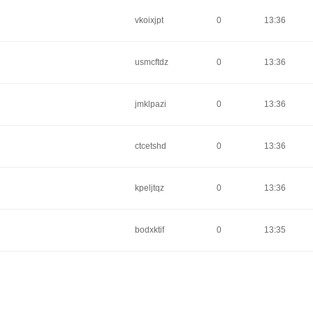
vkoixjpt
0
13:36
usmcftdz
0
13:36
jmklpazi
0
13:36
ctcetshd
0
13:36
kpeljtqz
0
13:36
bodxktif
0
13:35