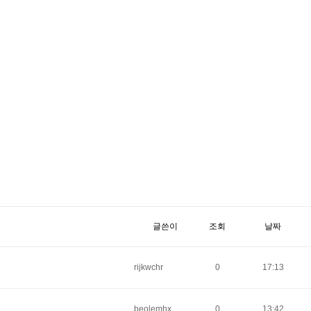
글쓴이
조회
날짜
rijkwchr
0
17:13
beolemhx
0
13:42