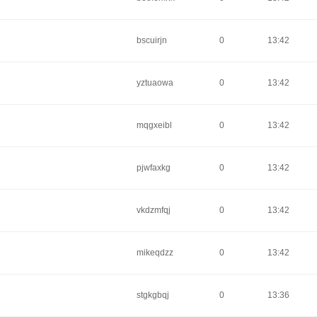
bscuirjn
0
13:42
yztuaowa
0
13:42
mqgxeibl
0
13:42
pjwfaxkg
0
13:42
vkdzmfqj
0
13:42
mikeqdzz
0
13:42
stgkgbqj
0
13:36