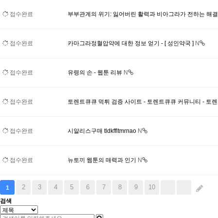
접수완료
부부관계의 위기: 잃어버린 활력과 비아그라가 전하는 해
접수완료
카마그라정혈압약에 대한 정보 얻기 - [ 성인약국 ]
N
접수완료
유령의 손 - 웹툰 리뷰
N
접수완료
토렌트큐큐 먹튀 검증 사이트 - 토렌트큐큐 커뮤니티 - 토
접수완료
시알리스구매 tldkffltmrnao
N
접수완료
뉴토끼 웹툰의 매력과 인기
N
2
3
4
5
6
7
8
9
10
1
검색